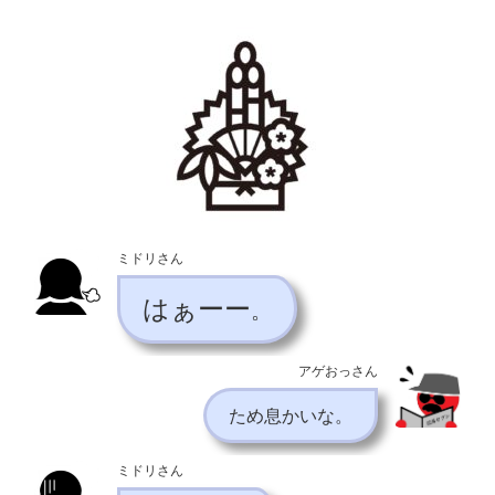
ミドリさん
はぁーー
。
アゲおっさん
ため息かいな。
ミドリさん