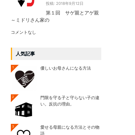
投稿: 2018年9月12日
第１回 サゲ親とアゲ親
～ミドリさん家の
コメントなし
人気記事
1
優しいお母さんになる方法
2
門限を守る子と守らない子の違
い。反抗の理由。
3
愛せる母親になる方法とその物
語