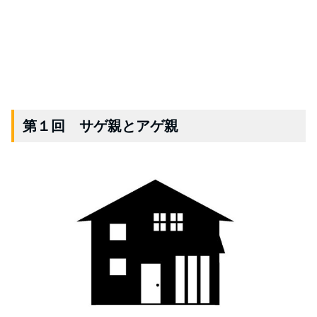
第１回 サゲ親とアゲ親