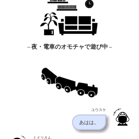
夜・
電車のオモチャで遊び中
～
～
ユウスケ
あはは。
ミドリさん