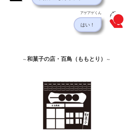
アゲアゲくん
はい！
和菓子の店・百鳥（ももとり）
～
～